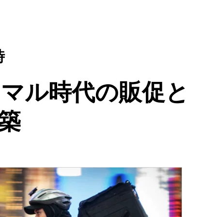
時
ーマル時代の販促と
築